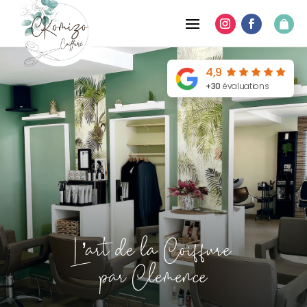
4,9
+30
évaluations
L’art de la Coiffure
par Clemence