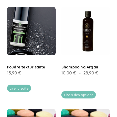
à
15,20 €
Poudre texturisante
Shampooing Argan
Plage
13,90
€
10,00
€
–
28,90
€
de
prix :
Lire la suite
10,00 €
Choix des options
à
28,90 €