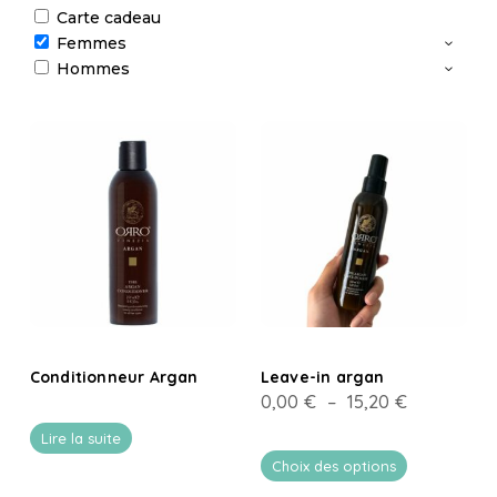
Carte cadeau
Femmes
Hommes
Conditionneur Argan
Leave-in argan
Plage
0,00
€
–
15,20
€
de
Lire la suite
prix :
Choix des options
0,00 €